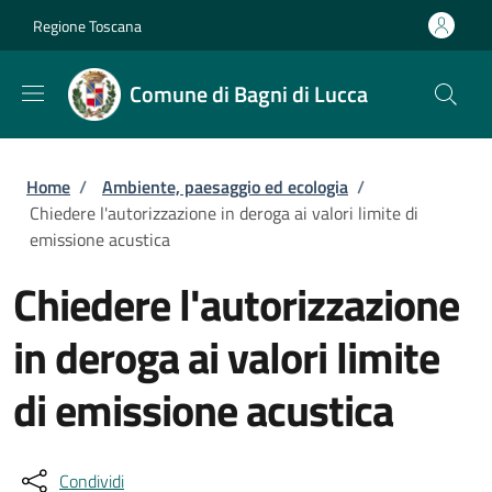
Salta al contenuto principale
Skip to footer content
Regione Toscana
Comune di Bagni di Lucca
Briciole di pane
Home
/
Ambiente, paesaggio ed ecologia
/
Chiedere l'autorizzazione in deroga ai valori limite di
emissione acustica
Chiedere l'autorizzazione
in deroga ai valori limite
di emissione acustica
Condividi