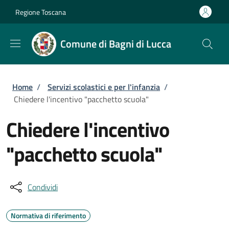
Salta al contenuto principale
Skip to footer content
Regione Toscana
Comune di Bagni di Lucca
Briciole di pane
Home
/
Servizi scolastici e per l'infanzia
/
Chiedere l'incentivo "pacchetto scuola"
Chiedere l'incentivo
"pacchetto scuola"
Condividi
Normativa di riferimento