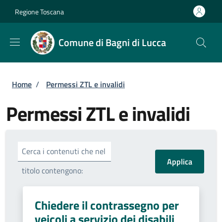
Salta al contenuto principale
Skip to footer content
Regione Toscana
Comune di Bagni di Lucca
Briciole di pane
Home
/
Permessi ZTL e invalidi
Permessi ZTL e invalidi
Cerca i contenuti che nel
titolo contengono:
Chiedere il contrassegno per
veicoli a servizio dei disabili