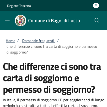
Salta al contenuto principale
Skip to footer content
Regione Toscana
Comune di Bagni di Lucca
Briciole di pane
Home
/
Domande frequenti
/
Che differenze ci sono tra carta di soggiorno e permesso
di soggiorno?
Che differenze ci sono tra
carta di soggiorno e
permesso di soggiorno?
In Italia, il permesso di soggiorno CE per soggiornanti di lungo
periodo ha sostituito a tutti gli effetti la carta di soggiorno.