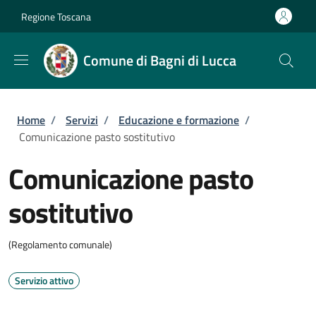
Salta al contenuto principale
Skip to footer content
Regione Toscana
Comune di Bagni di Lucca
Briciole di pane
Home
/
Servizi
/
Educazione e formazione
/
Comunicazione pasto sostitutivo
Comunicazione pasto
sostitutivo
(Regolamento comunale)
Servizio attivo