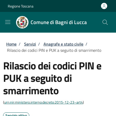
Salta al contenuto principale
Skip to footer content
Regione Toscana
Comune di Bagni di Lucca
Briciole di pane
Home
/
Servizi
/
Anagrafe e stato civile
/
Rilascio dei codici PIN e PUK a seguito di smarrimento
Rilascio dei codici PIN e
PUK a seguito di
smarrimento
(
urn:nir:ministero.interno:decreto:2015-12-23~art4
)
Servizio attivo