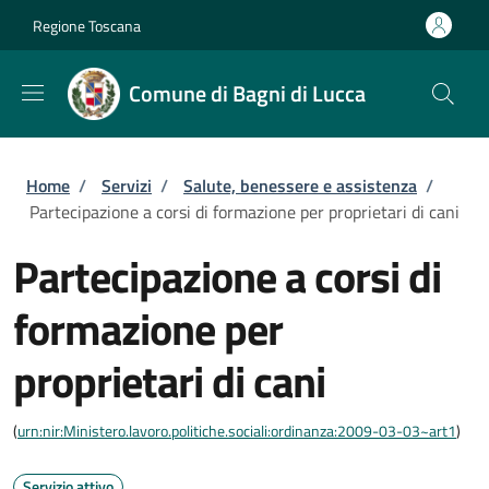
Salta al contenuto principale
Skip to footer content
Regione Toscana
Comune di Bagni di Lucca
Briciole di pane
Home
/
Servizi
/
Salute, benessere e assistenza
/
Partecipazione a corsi di formazione per proprietari di cani
Partecipazione a corsi di
formazione per
proprietari di cani
(
urn:nir:Ministero.lavoro.politiche.sociali:ordinanza:2009-03-03~art1
)
Servizio attivo