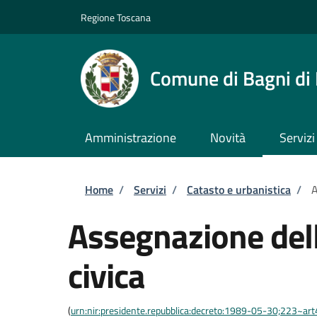
Salta al contenuto principale
Skip to footer content
Regione Toscana
Comune di Bagni di
Amministrazione
Novità
Servizi
Briciole di pane
Home
/
Servizi
/
Catasto e urbanistica
/
A
Assegnazione del
civica
(
urn:nir:presidente.repubblica:decreto:1989-05-30;223~ar