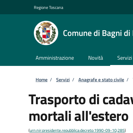
Salta al contenuto principale
Skip to footer content
Regione Toscana
Comune di Bagni di
Amministrazione
Novità
Servizi
Briciole di pane
Home
/
Servizi
/
Anagrafe e stato civile
/
Trasporto di cadav
mortali all'estero
(
urn:nir:presidente.repubblica:decreto:1990-09-10;285
)