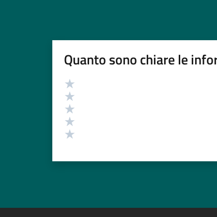
Quanto sono chiare le info
Valutazione
Valuta 5 stelle su 5
Valuta 4 stelle su 5
Valuta 3 stelle su 5
Valuta 2 stelle su 5
Valuta 1 stelle su 5