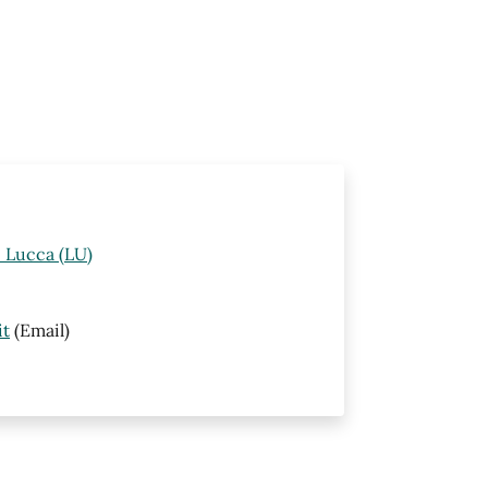
i Lucca (LU)
it
(Email)