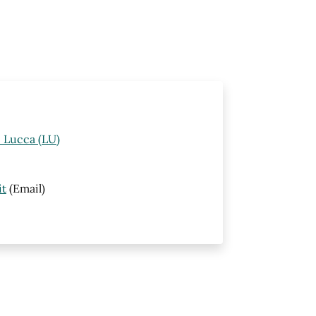
i Lucca (LU)
it
(Email)