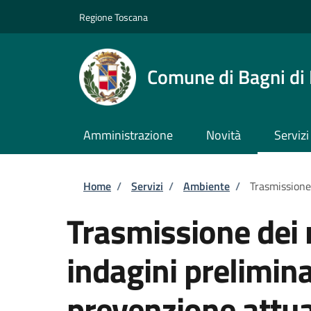
Salta al contenuto principale
Skip to footer content
Regione Toscana
Comune di Bagni di
Amministrazione
Novità
Servizi
Briciole di pane
Home
/
Servizi
/
Ambiente
/
Trasmissione 
Trasmissione dei r
indagini prelimina
prevenzione attu