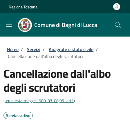
Salta al contenuto principale
Skip to footer content
Regione Toscana
Comune di Bagni di Lucca
Briciole di pane
Home
/
Servizi
/
Anagrafe e stato civile
/
Cancellazione dall'albo degli scrutatori
Cancellazione dall'albo
degli scrutatori
(
urn:nir:stato:legge:1989-03-08;95~art1
)
Servizio attivo