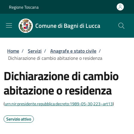
Salta al contenuto principale
Skip to footer content
Regione Toscana
Comune di Bagni di Lucca
Briciole di pane
Home
/
Servizi
/
Anagrafe e stato civile
/
Dichiarazione di cambio abitazione o residenza
Dichiarazione di cambio
abitazione o residenza
(
urn:nir:presidente.repubblica:decreto:1989-05-30;223~art13
)
Servizio attivo