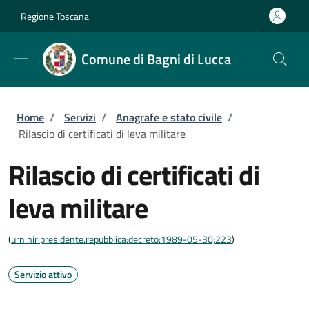
Salta al contenuto principale
Skip to footer content
Regione Toscana
Comune di Bagni di Lucca
Briciole di pane
Home
/
Servizi
/
Anagrafe e stato civile
/
Rilascio di certificati di leva militare
Rilascio di certificati di
leva militare
(
urn:nir:presidente.repubblica:decreto:1989-05-30;223
)
Servizio attivo