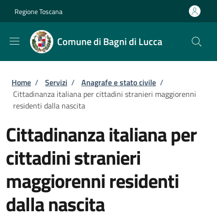
Salta al contenuto principale
Skip to footer content
Regione Toscana
Comune di Bagni di Lucca
Briciole di pane
Home
/
Servizi
/
Anagrafe e stato civile
/
Cittadinanza italiana per cittadini stranieri maggiorenni
residenti dalla nascita
Cittadinanza italiana per
cittadini stranieri
maggiorenni residenti
dalla nascita