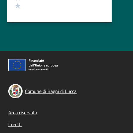
Valuta 1 stelle su 5
Comune di Bagni di Lucca
Footer menu
Area riservata
Crediti