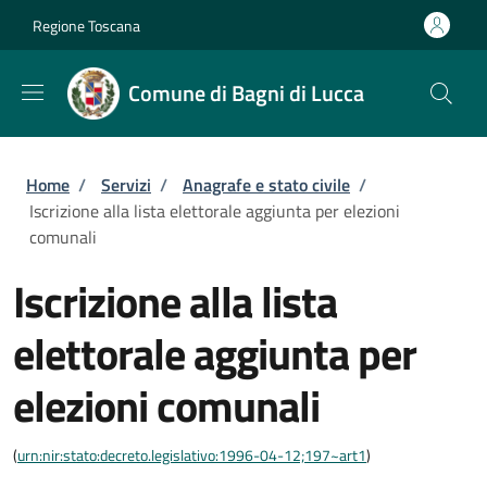
Salta al contenuto principale
Skip to footer content
Regione Toscana
Comune di Bagni di Lucca
Briciole di pane
Home
/
Servizi
/
Anagrafe e stato civile
/
Iscrizione alla lista elettorale aggiunta per elezioni
comunali
Iscrizione alla lista
elettorale aggiunta per
elezioni comunali
(
urn:nir:stato:decreto.legislativo:1996-04-12;197~art1
)