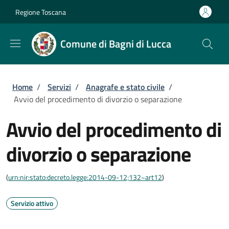
Salta al contenuto principale
Skip to footer content
Regione Toscana
Comune di Bagni di Lucca
Briciole di pane
Home
/
Servizi
/
Anagrafe e stato civile
/
Avvio del procedimento di divorzio o separazione
Avvio del procedimento di
divorzio o separazione
(
urn:nir:stato:decreto.legge:2014-09-12;132~art12
)
Servizio attivo