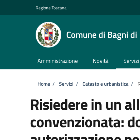
Salta al contenuto principale
Skip to footer content
Regione Toscana
Comune di Bagni di
Amministrazione
Novità
Servizi
Briciole di pane
Home
/
Servizi
/
Catasto e urbanistica
/
R
Risiedere in un all
convenzionata: d
autorizzazione pe