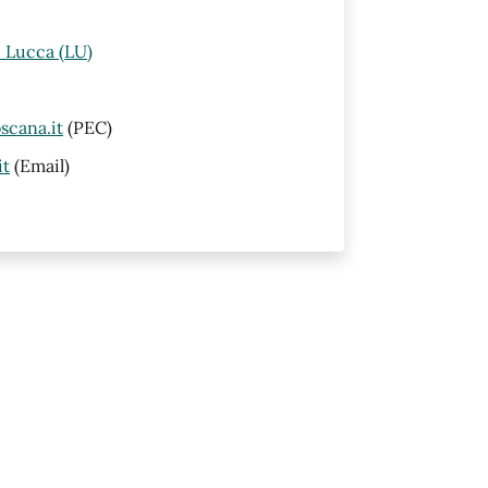
i Lucca (LU)
scana.it
(PEC)
it
(Email)