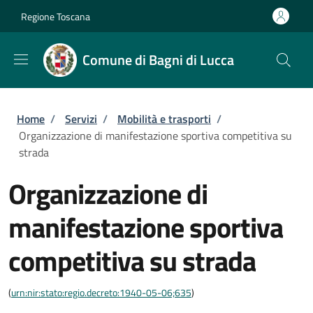
Salta al contenuto principale
Skip to footer content
Regione Toscana
Comune di Bagni di Lucca
Briciole di pane
Home
/
Servizi
/
Mobilità e trasporti
/
Organizzazione di manifestazione sportiva competitiva su
strada
Organizzazione di
manifestazione sportiva
competitiva su strada
(
urn:nir:stato:regio.decreto:1940-05-06;635
)