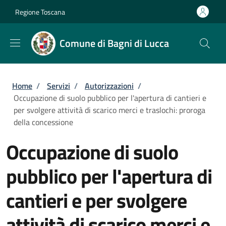
Salta al contenuto principale
Skip to footer content
Regione Toscana
Comune di Bagni di Lucca
Briciole di pane
Home
/
Servizi
/
Autorizzazioni
/
Occupazione di suolo pubblico per l'apertura di cantieri e
per svolgere attività di scarico merci e traslochi: proroga
della concessione
Occupazione di suolo
pubblico per l'apertura di
cantieri e per svolgere
attività di scarico merci e