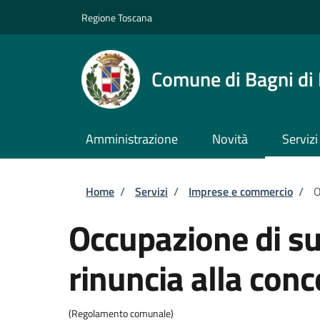
Salta al contenuto principale
Skip to footer content
Regione Toscana
Comune di Bagni di
Amministrazione
Novità
Servizi
Briciole di pane
Home
/
Servizi
/
Imprese e commercio
/
O
Occupazione di su
rinuncia alla con
(Regolamento comunale)