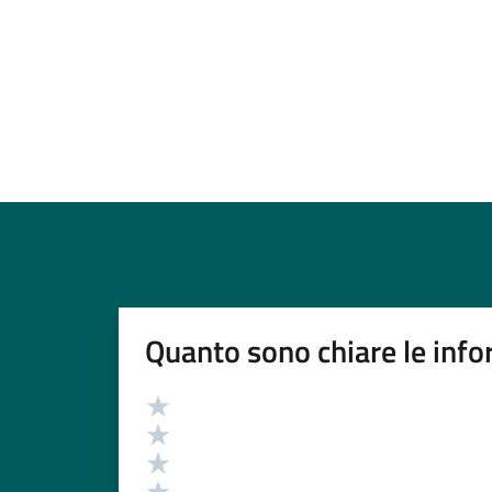
Quanto sono chiare le info
Valutazione
Valuta 5 stelle su 5
Valuta 4 stelle su 5
Valuta 3 stelle su 5
Valuta 2 stelle su 5