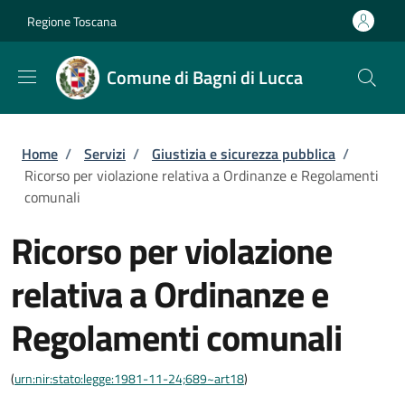
Salta al contenuto principale
Skip to footer content
Regione Toscana
Comune di Bagni di Lucca
Briciole di pane
Home
/
Servizi
/
Giustizia e sicurezza pubblica
/
Ricorso per violazione relativa a Ordinanze e Regolamenti
comunali
Ricorso per violazione
relativa a Ordinanze e
Regolamenti comunali
(
urn:nir:stato:legge:1981-11-24;689~art18
)