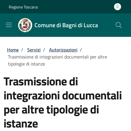
Salta al contenuto principale
Skip to footer content
Regione Toscana
Comune di Bagni di Lucca
Briciole di pane
Home
/
Servizi
/
Autorizzazioni
/
Trasmissione di integrazioni documentali per altre
tipologie di istanze
Trasmissione di
integrazioni documentali
per altre tipologie di
istanze