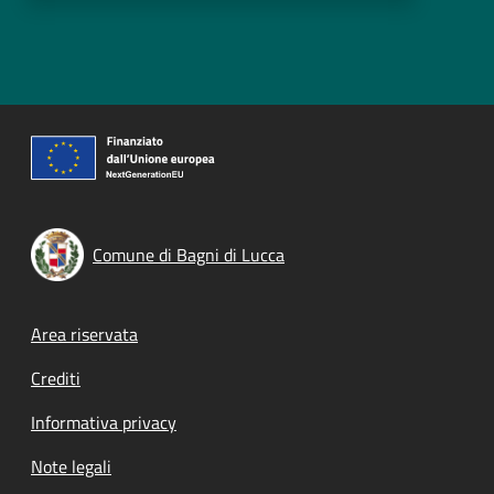
Comune di Bagni di Lucca
Footer menu
Area riservata
Crediti
Informativa privacy
Note legali