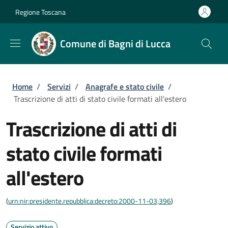
Salta al contenuto principale
Skip to footer content
Regione Toscana
Comune di Bagni di Lucca
Briciole di pane
Home
/
Servizi
/
Anagrafe e stato civile
/
Trascrizione di atti di stato civile formati all'estero
Trascrizione di atti di
stato civile formati
all'estero
(
urn:nir:presidente.repubblica:decreto:2000-11-03;396
)
Servizio attivo