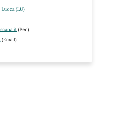
i Lucca (LU)
scana.it
(Pec)
t
(Email)