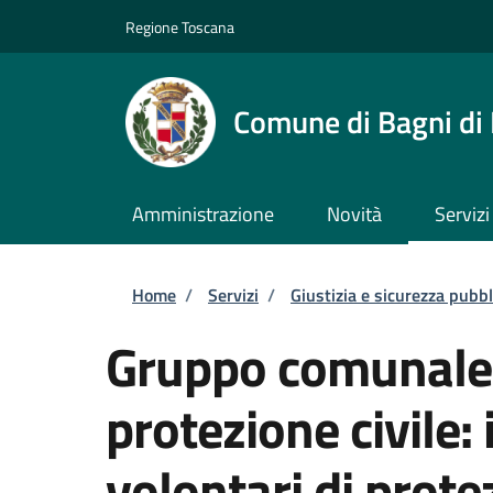
Salta al contenuto principale
Skip to footer content
Regione Toscana
Comune di Bagni di
Amministrazione
Novità
Servizi
Briciole di pane
Home
/
Servizi
/
Giustizia e sicurezza pubbl
Gruppo comunale d
protezione civile:
volontari di prote