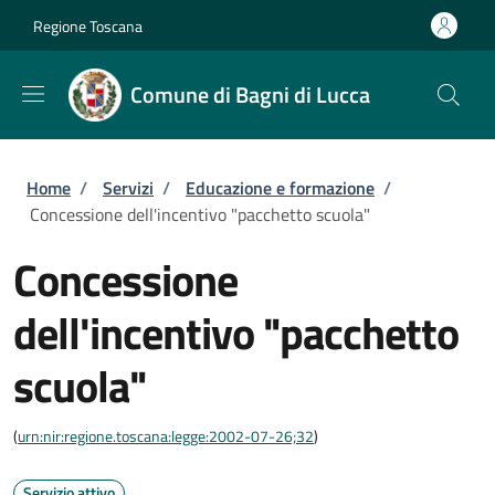
Salta al contenuto principale
Skip to footer content
Regione Toscana
Comune di Bagni di Lucca
Briciole di pane
Home
/
Servizi
/
Educazione e formazione
/
Concessione dell'incentivo "pacchetto scuola"
Concessione
dell'incentivo "pacchetto
scuola"
(
urn:nir:regione.toscana:legge:2002-07-26;32
)
Servizio attivo